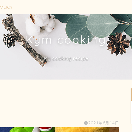
OLICY
Kym cooking
My cooking recipe
2021年6月14日