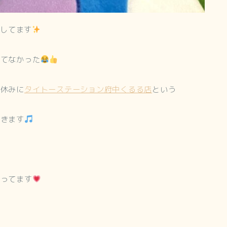
達してます
ってなかった
お休みに
タイトーステーション府中くるる店
という
てきます
思ってます