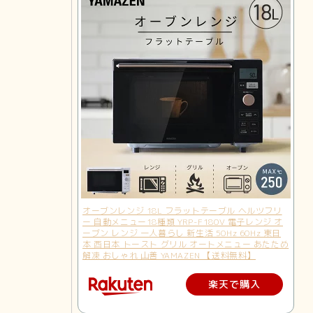
オーブンレンジ 18L フラットテーブル ヘルツフリ
ー 自動メニュー18種類 YRP-F180V 電子レンジ オ
ーブン レンジ 一人暮らし 新生活 50Hz 60Hz 東日
本 西日本 トースト グリル オートメニュー あたため
解凍 おしゃれ 山善 YAMAZEN 【送料無料】
楽天で購入