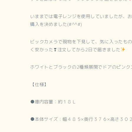
いままでは電子レンジを使用していましたが、
購入を決めました(#^^#)
ビックカメラで現物を下見して、気に入ったもの
く安かった❣注文してから2日で届きました
ホワイトとブラックの2種類展開でドアのピンク
【仕様】
●庫内容量：約１８Ｌ
●本体サイズ：幅４８５×奥行３７６×高さ３０