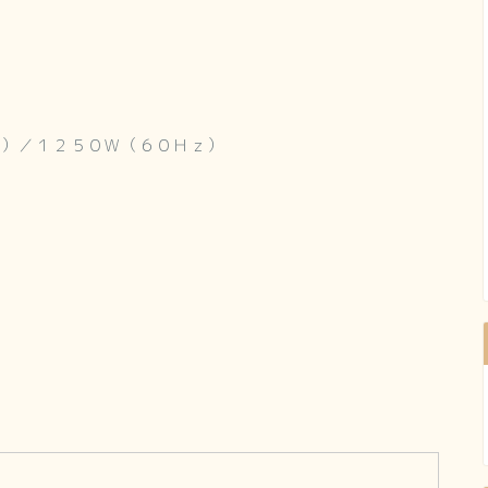
ｚ）／１２５０Ｗ（６０Ｈｚ）