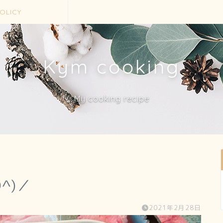
OLICY
Kym cooking
My cooking recipe
^)／
2021年2月28日