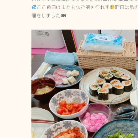
ここ数日はまともなご飯を作れず
昨日は私
理をしました🍽