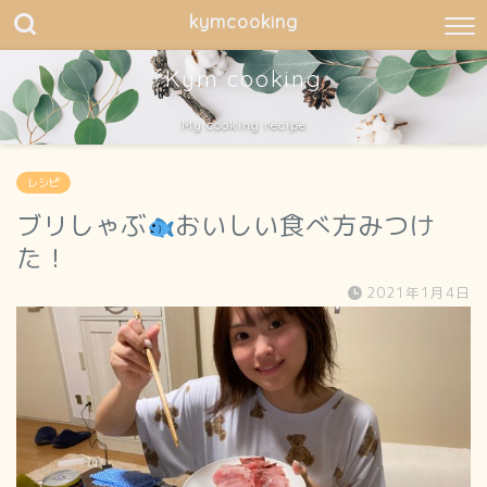
kymcooking
Kym cooking
My cooking recipe
レシピ
ブリしゃぶ
おいしい食べ方みつけ
た！
2021年1月4日