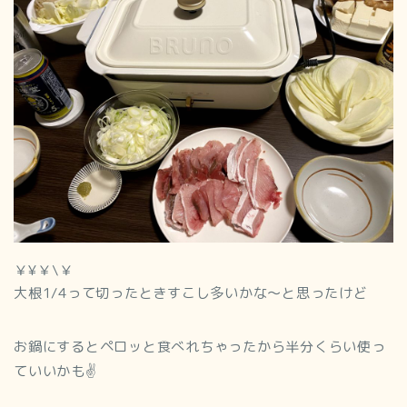
￥¥￥\￥
大根1/4って切ったときすこし多いかな～と思ったけど
お鍋にするとペロッと食べれちゃったから半分くらい使っ
ていいかも✌