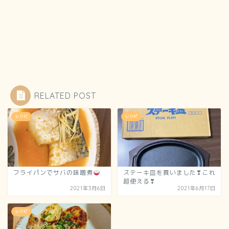
RELATED POST
レシピ
レシピ
フライパンでサバの味噌煮
ステーキ皿を買いました❣これ
超使える❣
2021年3月6日
2021年6月17日
レシピ