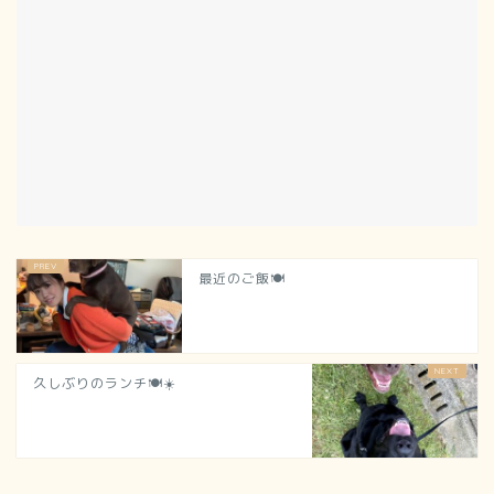
最近のご飯🍽
久しぶりのランチ🍽☀