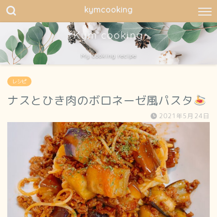
kymcooking
Kym cooking
My cooking recipe
レシピ
ナスとひき肉のボロネーゼ風パスタ
2021年5月24日